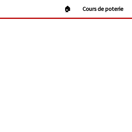
Aller
🏠
Cours de poterie
au
contenu