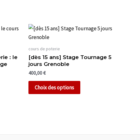
cours de poterie
ie : le
[dès 15 ans] Stage Tournage 5
age
jours Grenoble
400,00
€
Ce
Choix des options
t
produit
a
urs
plusieurs
ons.
variations.
Les
s
options