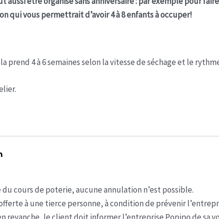
aussi être organisé sans anniversaire : par exemple pour faire
n qui vous permettrait d’avoir 4 à 8 enfants à occuper!
ela prend 4 à 6 semaines selon la vitesse de séchage et le ryt
lier.
n
 du cours de poterie, aucune annulation n’est possible.
fferte à une tierce personne, à condition de prévenir l’entrep
n revanche, le client doit informer l’entreprise Popipo de sa v