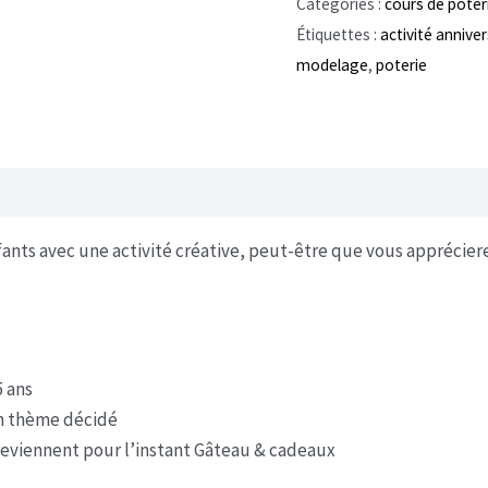
Catégories :
cours de poter
8
Étiquettes :
activité anniver
enfants]
modelage
,
poterie
Anniversaire
enfants
atelier
poterie
fants avec une activité créative, peut-être que vous appréciere
 ans
un thème décidé
 reviennent pour l’instant Gâteau & cadeaux