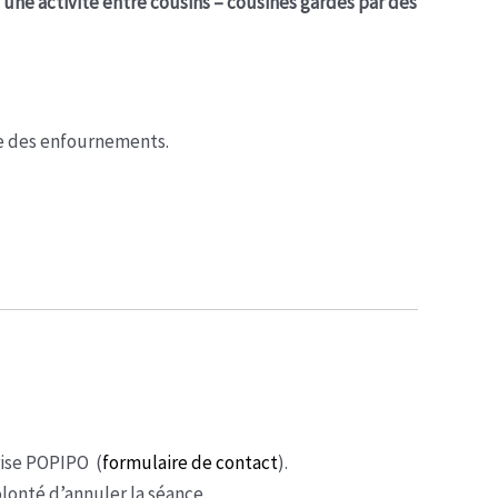
 une activité entre cousins – cousines gardés par des
hme des enfournements.
rise POPIPO (
formulaire de contact
).
olonté d’annuler la séance.