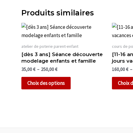
Produits similaires
atelier de poterie parent-enfant
cours de po
[dès 3 ans] Séance découverte
[11-16 
modelage enfants et famille
jours va
Plage
35,00
€
–
250,00
€
160,00
€
–
de
Ce
prix :
Choix des options
Choix 
35,00 €
produit
à
a
250,00 €
plusieurs
variations.
Les
options