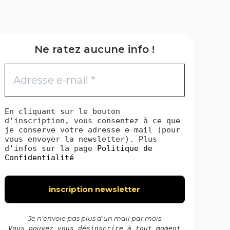
nt
peuvent
être
es
choisies
Ne ratez aucune info !
sur
la
page
du
t
produit
En cliquant sur le bouton
d'inscription, vous consentez à ce que
je conserve votre adresse e-mail (pour
vous envoyer la newsletter). Plus
d'infos sur la page
Politique de
Confidentialité
Je n'envoie pas plus d'un mail par mois
Vous pouvez vous désinscrire à tout moment