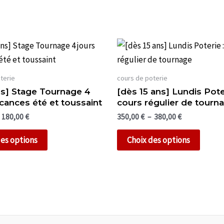
terie
cours de poterie
ans] Stage Tournage 4
[dès 15 ans] Lundis Poter
cances été et toussaint
cours régulier de tourn
Plage
Plage
180,00
€
350,00
€
–
380,00
€
de
de
Ce
Ce
prix :
prix :
des options
Choix des options
160,00 €
350,00 €
produit
produi
à
à
a
a
180,00 €
380,00 €
plusieurs
plusie
variations.
variati
Les
Les
options
option