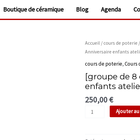
Boutique de céramique
Blog
Agenda
Co
Accueil
/
cours de poterie
Anniversaire enfants ateli
cours de poterie
,
Cours 
[groupe de 8 
enfants atelie
250,00
€
quantité
Ajouter au
de
[groupe
de