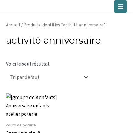
Aller
Main
au
contenu
Men
Accueil
/ Produits identifiés “activité anniversaire”
activité anniversaire
Voici le seul résultat
cours de poterie
[groupe de 8