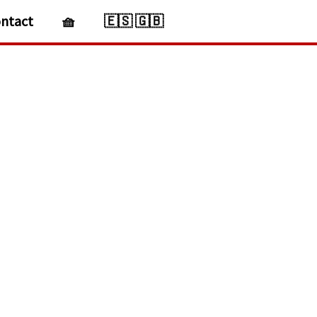
ntact
🧺
🇪🇸 🇬🇧