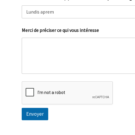
p
o
u
r
i
Merci de préciser ce qui vous intéresse
n
t
é
r
e
s
s
e
Envoyer